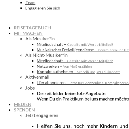
Team
Engagieren Sie sich
REISETAGEBUCH
MITMACHEN
Als Musiker*in
Mitgliedschaft
–
Gestalte mit: Werde Mitglied!
Musikalischer Freiwilligendienst
–
Informieren und B
Als Nicht-Musiker*in
Mitgliedschaft
–
Gestalte mit: Werde Mitglied!
Netzwerken
–
Von MoG erzählen
Kontakt aufnehmen
–
Schreib‘ uns, was du kannst!
Aktivenmail
Hier abonnieren
–
Infos für Grenzenlose. Kompakt per Ma
Jobs
Derzeit leider keine Job-Angebote.
Wenn Du ein Praktikum bei uns machen möchtes
MEDIEN
SPENDEN
Jetzt engagieren
Helfen Sie uns, noch mehr Kindern und