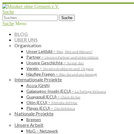
Suche
Suche
Menu
BLOG
ÜBER UNS
Organisation
Unser Leitbild
–
Was, Wie und Warum?
Partner
–
Unsere Partner und Unterstützer
Unsere Geschichte
–
So war das
Verein
–
Vereinsstrukturen und -Organe
Häufige Fragen
–
Was Sie und uns bewegt
Internationale Projekte
Accra (GHA)
Galapagos-Inseln (ECU)
–
La Tortuga Virtuosa
Guayaquil (ECU)
–
Clave de Sur
Olón (ECU)
–
Melodia del Mar
Playas (ECU)
–
Ola Sinfónica
Nationale Projekte
Bremen
Unsere Arbeit
MoG – Netzwerk