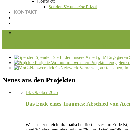
Kontakt:
Senden Sie uns eine E-Mail
KONTAKT
Jetzt spenden und mit Musik sozialen
Spenden
Sie finden unsere Arbeit gut? Engagieren S
Projekte
Wo und mit welchen Projekten engagieren w
MoG-Netzwerk
Vernetzen, austauschen, In
Neues aus den Projekten
13. Oktober 2025
Das Ende eines Traumes: Abschied von Acc
Was sich vielleicht dramatischer liest, als es am Ende is
zwei Wochen vergehen wie im Flug und sind gefüllt von