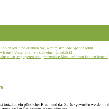
 Wandel anstoßen
ie sich jetzt und erfahren Sie, warum sich jede Spende lohnt.
ir uns? Verschaffen Sie sich einen Überblick!
halte teilen, engagieren und grenzenlose Musiker*innen kennen lernen!
ra
t, ist trotzdem ein plötzlicher Bruch und das Zurückgeworfen werden in d
 letzten großen Ereignissen, Abschieden und …