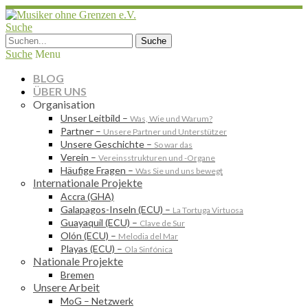
Suche
Suche
Menu
BLOG
ÜBER UNS
Organisation
Unser Leitbild
–
Was, Wie und Warum?
Partner
–
Unsere Partner und Unterstützer
Unsere Geschichte
–
So war das
Verein
–
Vereinsstrukturen und -Organe
Häufige Fragen
–
Was Sie und uns bewegt
Internationale Projekte
Accra (GHA)
Galapagos-Inseln (ECU)
–
La Tortuga Virtuosa
Guayaquil (ECU)
–
Clave de Sur
Olón (ECU)
–
Melodia del Mar
Playas (ECU)
–
Ola Sinfónica
Nationale Projekte
Bremen
Unsere Arbeit
MoG – Netzwerk