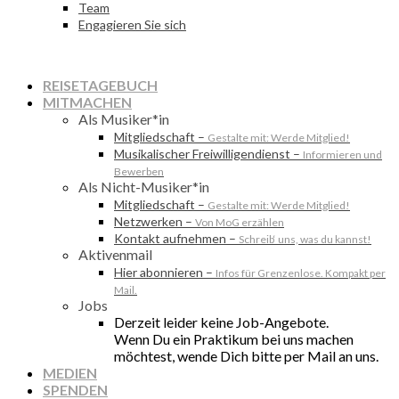
Team
Engagieren Sie sich
REISETAGEBUCH
MITMACHEN
Als Musiker*in
Mitgliedschaft
–
Gestalte mit: Werde Mitglied!
Musikalischer Freiwilligendienst
–
Informieren und
Bewerben
Als Nicht-Musiker*in
Mitgliedschaft
–
Gestalte mit: Werde Mitglied!
Netzwerken
–
Von MoG erzählen
Kontakt aufnehmen
–
Schreib‘ uns, was du kannst!
Aktivenmail
Hier abonnieren
–
Infos für Grenzenlose. Kompakt per
Mail.
Jobs
Derzeit leider keine Job-Angebote.
Wenn Du ein Praktikum bei uns machen
möchtest, wende Dich bitte per Mail an uns.
MEDIEN
SPENDEN