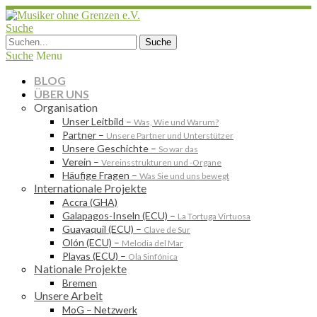
Suche
Suche
Menu
BLOG
ÜBER UNS
Organisation
Unser Leitbild
–
Was, Wie und Warum?
Partner
–
Unsere Partner und Unterstützer
Unsere Geschichte
–
So war das
Verein
–
Vereinsstrukturen und -Organe
Häufige Fragen
–
Was Sie und uns bewegt
Internationale Projekte
Accra (GHA)
Galapagos-Inseln (ECU)
–
La Tortuga Virtuosa
Guayaquil (ECU)
–
Clave de Sur
Olón (ECU)
–
Melodia del Mar
Playas (ECU)
–
Ola Sinfónica
Nationale Projekte
Bremen
Unsere Arbeit
MoG – Netzwerk