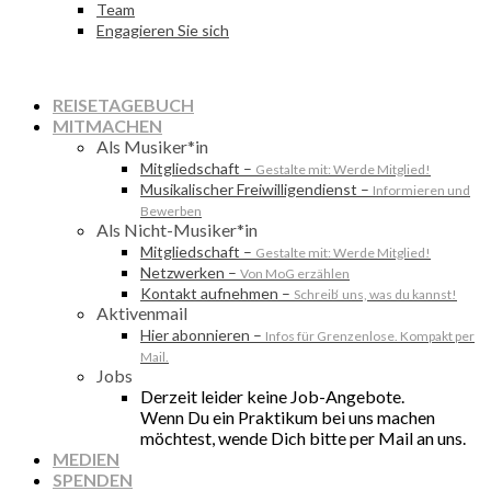
Team
Engagieren Sie sich
REISETAGEBUCH
MITMACHEN
Als Musiker*in
Mitgliedschaft
–
Gestalte mit: Werde Mitglied!
Musikalischer Freiwilligendienst
–
Informieren und
Bewerben
Als Nicht-Musiker*in
Mitgliedschaft
–
Gestalte mit: Werde Mitglied!
Netzwerken
–
Von MoG erzählen
Kontakt aufnehmen
–
Schreib‘ uns, was du kannst!
Aktivenmail
Hier abonnieren
–
Infos für Grenzenlose. Kompakt per
Mail.
Jobs
Derzeit leider keine Job-Angebote.
Wenn Du ein Praktikum bei uns machen
möchtest, wende Dich bitte per Mail an uns.
MEDIEN
SPENDEN