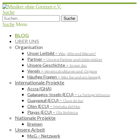
Suche
Suche
Menu
BLOG
ÜBER UNS
Organisation
Unser Leitbild
–
Was, Wie und Warum?
Partner
–
Unsere Partner und Unterstützer
Unsere Geschichte
–
So war das
Verein
–
Vereinsstrukturen und -Organe
Häufige Fragen
–
Was Sie und uns bewegt
Internationale Projekte
Accra (GHA)
Galapagos-Inseln (ECU)
–
La Tortuga Virtuosa
Guayaquil (ECU)
–
Clave de Sur
Olón (ECU)
–
Melodia del Mar
Playas (ECU)
–
Ola Sinfónica
Nationale Projekte
Bremen
Unsere Arbeit
MoG – Netzwerk