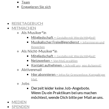
Team
Engagieren Sie sich
REISETAGEBUCH
MITMACHEN
Als Musiker*in
Mitgliedschaft
–
Gestalte mit: Werde Mitglied!
Musikalischer Freiwilligendienst
–
Informieren und
Bewerben
Als Nicht-Musiker*in
Mitgliedschaft
–
Gestalte mit: Werde Mitglied!
Netzwerken
–
Von MoG erzählen
Kontakt aufnehmen
–
Schreib‘ uns, was du kannst!
Aktivenmail
Hier abonnieren
–
Infos für Grenzenlose. Kompakt per
Mail.
Jobs
Derzeit leider keine Job-Angebote.
Wenn Du ein Praktikum bei uns machen
möchtest, wende Dich bitte per Mail an uns.
MEDIEN
SPENDEN