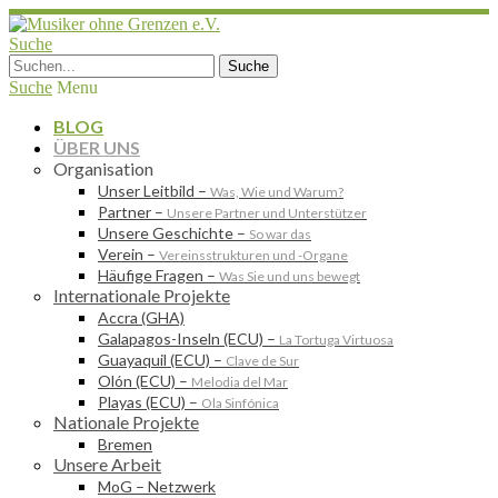
Suche
Suche
Menu
BLOG
ÜBER UNS
Organisation
Unser Leitbild
–
Was, Wie und Warum?
Partner
–
Unsere Partner und Unterstützer
Unsere Geschichte
–
So war das
Verein
–
Vereinsstrukturen und -Organe
Häufige Fragen
–
Was Sie und uns bewegt
Internationale Projekte
Accra (GHA)
Galapagos-Inseln (ECU)
–
La Tortuga Virtuosa
Guayaquil (ECU)
–
Clave de Sur
Olón (ECU)
–
Melodia del Mar
Playas (ECU)
–
Ola Sinfónica
Nationale Projekte
Bremen
Unsere Arbeit
MoG – Netzwerk