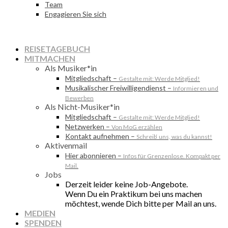
Team
Engagieren Sie sich
REISETAGEBUCH
MITMACHEN
Als Musiker*in
Mitgliedschaft
–
Gestalte mit: Werde Mitglied!
Musikalischer Freiwilligendienst
–
Informieren und
Bewerben
Als Nicht-Musiker*in
Mitgliedschaft
–
Gestalte mit: Werde Mitglied!
Netzwerken
–
Von MoG erzählen
Kontakt aufnehmen
–
Schreib‘ uns, was du kannst!
Aktivenmail
Hier abonnieren
–
Infos für Grenzenlose. Kompakt per
Mail.
Jobs
Derzeit leider keine Job-Angebote.
Wenn Du ein Praktikum bei uns machen
möchtest, wende Dich bitte per Mail an uns.
MEDIEN
SPENDEN