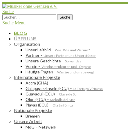
Suche
Suche
Menu
BLOG
ÜBER UNS
Organisation
Unser Leitbild
–
Was, Wie und Warum?
Partner
–
Unsere Partner und Unterstützer
Unsere Geschichte
–
So war das
Verein
–
Vereinsstrukturen und -Organe
Häufige Fragen
–
Was Sie und uns bewegt
Internationale Projekte
Accra (GHA)
Galapagos-Inseln (ECU)
–
La Tortuga Virtuosa
Guayaquil (ECU)
–
Clave de Sur
Olón (ECU)
–
Melodia del Mar
Playas (ECU)
–
Ola Sinfónica
Nationale Projekte
Bremen
Unsere Arbeit
MoG – Netzwerk