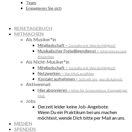
Team
Engagieren Sie sich
REISETAGEBUCH
MITMACHEN
Als Musiker*in
Mitgliedschaft
–
Gestalte mit: Werde Mitglied!
Musikalischer Freiwilligendienst
–
Informieren und
Bewerben
Als Nicht-Musiker*in
Mitgliedschaft
–
Gestalte mit: Werde Mitglied!
Netzwerken
–
Von MoG erzählen
Kontakt aufnehmen
–
Schreib‘ uns, was du kannst!
Aktivenmail
Hier abonnieren
–
Infos für Grenzenlose. Kompakt per
Mail.
Jobs
Derzeit leider keine Job-Angebote.
Wenn Du ein Praktikum bei uns machen
möchtest, wende Dich bitte per Mail an uns.
MEDIEN
SPENDEN