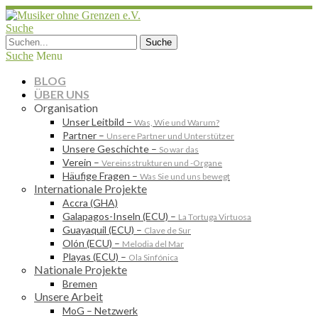
Suche
Suche
Menu
BLOG
ÜBER UNS
Organisation
Unser Leitbild
–
Was, Wie und Warum?
Partner
–
Unsere Partner und Unterstützer
Unsere Geschichte
–
So war das
Verein
–
Vereinsstrukturen und -Organe
Häufige Fragen
–
Was Sie und uns bewegt
Internationale Projekte
Accra (GHA)
Galapagos-Inseln (ECU)
–
La Tortuga Virtuosa
Guayaquil (ECU)
–
Clave de Sur
Olón (ECU)
–
Melodia del Mar
Playas (ECU)
–
Ola Sinfónica
Nationale Projekte
Bremen
Unsere Arbeit
MoG – Netzwerk