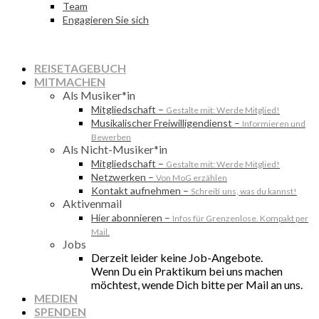
Team
Engagieren Sie sich
REISETAGEBUCH
MITMACHEN
Als Musiker*in
Mitgliedschaft
–
Gestalte mit: Werde Mitglied!
Musikalischer Freiwilligendienst
–
Informieren und
Bewerben
Als Nicht-Musiker*in
Mitgliedschaft
–
Gestalte mit: Werde Mitglied!
Netzwerken
–
Von MoG erzählen
Kontakt aufnehmen
–
Schreib‘ uns, was du kannst!
Aktivenmail
Hier abonnieren
–
Infos für Grenzenlose. Kompakt per
Mail.
Jobs
Derzeit leider keine Job-Angebote.
Wenn Du ein Praktikum bei uns machen
möchtest, wende Dich bitte per Mail an uns.
MEDIEN
SPENDEN