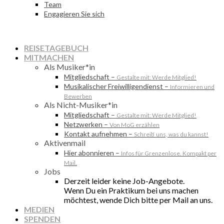
Team
Engagieren Sie sich
REISETAGEBUCH
MITMACHEN
Als Musiker*in
Mitgliedschaft
–
Gestalte mit: Werde Mitglied!
Musikalischer Freiwilligendienst
–
Informieren und
Bewerben
Als Nicht-Musiker*in
Mitgliedschaft
–
Gestalte mit: Werde Mitglied!
Netzwerken
–
Von MoG erzählen
Kontakt aufnehmen
–
Schreib‘ uns, was du kannst!
Aktivenmail
Hier abonnieren
–
Infos für Grenzenlose. Kompakt per
Mail.
Jobs
Derzeit leider keine Job-Angebote.
Wenn Du ein Praktikum bei uns machen
möchtest, wende Dich bitte per Mail an uns.
MEDIEN
SPENDEN