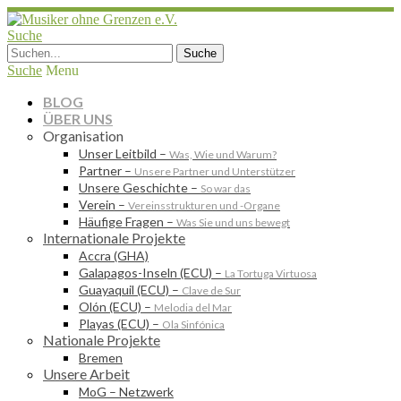
Suche
Suche
Menu
BLOG
ÜBER UNS
Organisation
Unser Leitbild
–
Was, Wie und Warum?
Partner
–
Unsere Partner und Unterstützer
Unsere Geschichte
–
So war das
Verein
–
Vereinsstrukturen und -Organe
Häufige Fragen
–
Was Sie und uns bewegt
Internationale Projekte
Accra (GHA)
Galapagos-Inseln (ECU)
–
La Tortuga Virtuosa
Guayaquil (ECU)
–
Clave de Sur
Olón (ECU)
–
Melodia del Mar
Playas (ECU)
–
Ola Sinfónica
Nationale Projekte
Bremen
Unsere Arbeit
MoG – Netzwerk